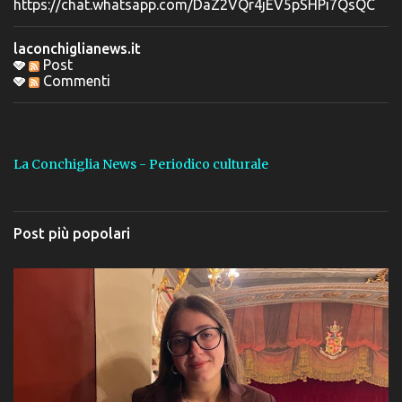
https://chat.whatsapp.com/DaZ2VQr4jEV5pSHPi7QsQC
i
laconchiglianews.it
Post
Commenti
La Conchiglia News - Periodico culturale
Post più popolari