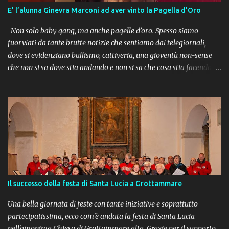
E’ l’alunna Ginevra Marconi ad aver vinto la Pagella d’Oro
Non solo baby gang, ma anche pagelle d’oro. Spesso siamo
fuorviati da tante brutte notizie che sentiamo dai telegiornali,
dove si evidenziano bullismo, cattiveria, una gioventù non-sense
che non si sa dove stia andando e non si sa che cosa stia facendo.
Ma come dice un antico proverbio dei nativi americani : “Fa più
rumore un albero che cade, che una foresta intera che cresce” . Ci
sono tanti ragazzi e giovani meritevoli di encomio, da cui prendere
esempio e che riempiono di soddisfazioni il cuore di genitori ed
educatori che hanno avuto la fortuna di incontrarli nei percorsi
scolastici della loro vita. La Pagella D’Oro 2025. L’occasione è data
dal premio “ Pagella d’oro ” che ogni anno la Fondazione Cassa di
Risparmio di Fermo “Carifermo” conferisce agli studenti più
meritevoli del nostro territorio. “La banca per i giovani” promuove
Il successo della festa di Santa Lucia a Grottammare
da ben 63 anni un premio per valorizzare gli studenti più
meritevoli delle scuole secondarie di primo e secondo grado, nelle
Una bella giornata di feste con tante iniziative e soprattutto
aree in cui la ...
partecipatissima, ecco com'è andata la festa di Santa Lucia
nell'omonima Chiesa di Grottammare alta. Grazie per il supporto