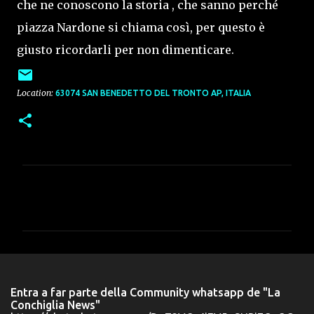
che ne conoscono la storia , che sanno perché
piazza Nardone si chiama così, per questo è
giusto ricordarli per non dimenticare.
Location:
63074 SAN BENEDETTO DEL TRONTO AP, ITALIA
C
o
m
m
e
n
Entra a far parte della Community whatsapp de "La
t
Conchiglia News"