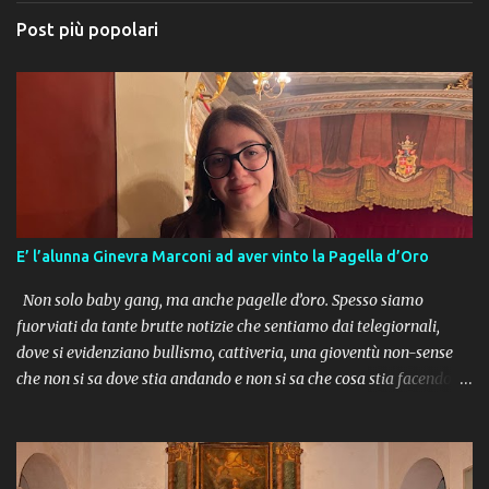
Post più popolari
E’ l’alunna Ginevra Marconi ad aver vinto la Pagella d’Oro
Non solo baby gang, ma anche pagelle d’oro. Spesso siamo
fuorviati da tante brutte notizie che sentiamo dai telegiornali,
dove si evidenziano bullismo, cattiveria, una gioventù non-sense
che non si sa dove stia andando e non si sa che cosa stia facendo.
Ma come dice un antico proverbio dei nativi americani : “Fa più
rumore un albero che cade, che una foresta intera che cresce” . Ci
sono tanti ragazzi e giovani meritevoli di encomio, da cui prendere
esempio e che riempiono di soddisfazioni il cuore di genitori ed