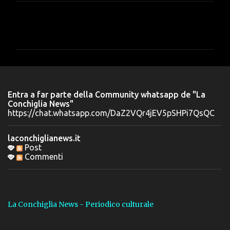
C
o
m
m
e
n
Entra a far parte della Community whatsapp de "La
t
Conchiglia News"
https://chat.whatsapp.com/DaZ2VQr4jEV5pSHPi7QsQC
i
laconchiglianews.it
Post
Commenti
La Conchiglia News - Periodico culturale