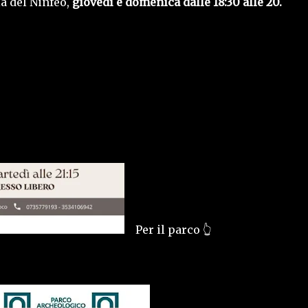
a del Ninfeo,
giovedì e domenica dalle 18:30 alle 20.
Per il parco 👆