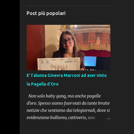
Post più popolari
E’ l’alunna Ginevra Marconi ad aver vinto
la Pagella d’Oro
Non solo baby gang, ma anche pagelle
d’oro. Spesso siamo fuorviati da tante brutte
notizie che sentiamo dai telegiornali, dove si
evidenziano bullismo, cattiveria, una
gioventù non-sense che non si sa dove stia
andando e non si sa che cosa stia facendo.