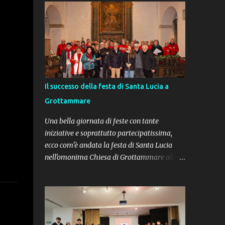
Ma come dice un antico proverbio dei nativi
americani : “Fa più rumore un albero che
cade, che una foresta intera che cresce” . Ci
sono tanti ragazzi e giovani meritevoli di
encomio, da cui prendere esempio e che
riempiono di soddisfazioni il cuore di
genitori ed educatori che hanno avuto la
Il successo della festa di Santa Lucia a
fortuna di incontrarli nei percorsi scolastici
Grottammare
della loro vita. La Pagella D’Oro 2025.
L’occasione è data dal premio “ Pagella
Una bella giornata di feste con tante
d’oro ” che ogni anno la Fondazione Cassa di
iniziative e soprattutto partecipatissima,
Risparmio di Fermo “Carifermo” conferisce
ecco com'è andata la festa di Santa Lucia
agli studenti più meritevoli del nostro
nell'omonima Chiesa di Grottammare alta.
territorio. “La banca per i giovani”
Grazie per il supporto al parroco Mons.
promuove da ben 63 anni un premio per
Federico Pompei. Più che con parole,
valorizzare gli studenti più meritevoli delle
vogliamo mostrarvi le foto, per cui
scuole secondarie di primo e secondo grado,
ringraziamo l'Angelo custode di Santa Lucia
nelle aree in cui la ...
Dino Cappelletti e tutti gli "Angeli custodi di