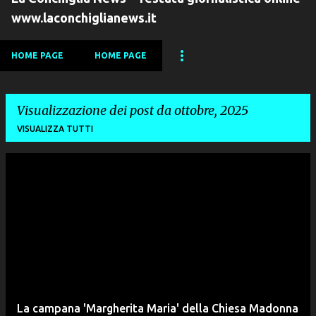
www.laconchiglianews.it
HOME PAGE
HOME PAGE
Visualizzazione dei post da ottobre, 2025
VISUALIZZA TUTTI
P
o
s
t
La campana 'Margherita Maria' della Chiesa Madonna