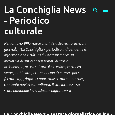
La Conchiglia News
Passa ai contenuti principali
- Periodico
culturale
Nel lontano 1995 nasce una iniziativa editoriale, un
giornale, "La Conchiglia - periodico indipendente di
informazione e cultura di Grottammare" su
iniziativa di amici appassionati di storia,
archeologia, arte e cultura. Il periodico, cartaceo,
viene pubblicato per una decina di numeri poi si
ferma. Oggi, dopo 30 anni, rinasce ma su internet,
con tante novità e ampliando il suo interesse su
scala nazionale ! www.laconchiglianews.it
La Conchiglia News - Testata giornalistica online -