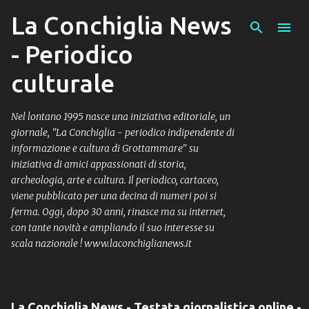
La Conchiglia News
Passa ai contenuti principali
- Periodico
culturale
Nel lontano 1995 nasce una iniziativa editoriale, un
giornale, "La Conchiglia - periodico indipendente di
informazione e cultura di Grottammare" su
iniziativa di amici appassionati di storia,
archeologia, arte e cultura. Il periodico, cartaceo,
viene pubblicato per una decina di numeri poi si
ferma. Oggi, dopo 30 anni, rinasce ma su internet,
con tante novità e ampliando il suo interesse su
scala nazionale ! www.laconchiglianews.it
La Conchiglia News - Testata giornalistica online -