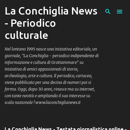
La Conchiglia News
Passa ai contenuti principali
- Periodico
culturale
Nel lontano 1995 nasce una iniziativa editoriale, un
giornale, "La Conchiglia - periodico indipendente di
informazione e cultura di Grottammare" su
iniziativa di amici appassionati di storia,
archeologia, arte e cultura. Il periodico, cartaceo,
viene pubblicato per una decina di numeri poi si
ferma. Oggi, dopo 30 anni, rinasce ma su internet,
con tante novità e ampliando il suo interesse su
scala nazionale ! www.laconchiglianews.it
La Conchiglia News - Testata giornalistica online -