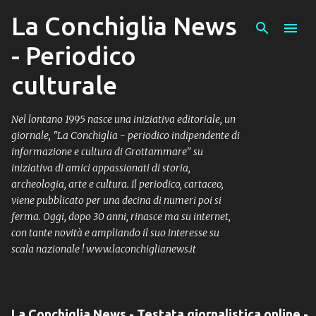
La Conchiglia News
Passa ai contenuti principali
- Periodico
culturale
Nel lontano 1995 nasce una iniziativa editoriale, un
giornale, "La Conchiglia - periodico indipendente di
informazione e cultura di Grottammare" su
iniziativa di amici appassionati di storia,
archeologia, arte e cultura. Il periodico, cartaceo,
viene pubblicato per una decina di numeri poi si
ferma. Oggi, dopo 30 anni, rinasce ma su internet,
con tante novità e ampliando il suo interesse su
scala nazionale ! www.laconchiglianews.it
La Conchiglia News - Testata giornalistica online -